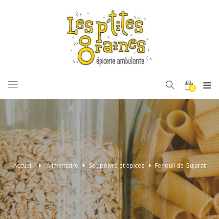
BASCULER
0
LA
NAVIGATION
Accueil
>
Alimentaire
>
Sel, poivre et épices
>
Fenouil de Gujarat