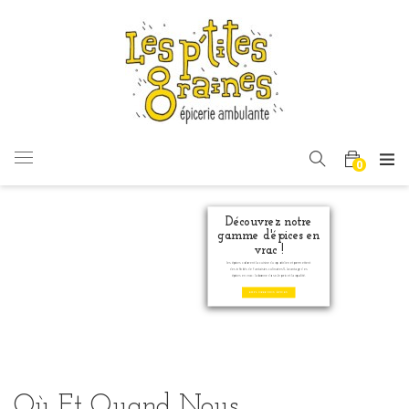
BASCULER
0
LA
NAVIGATION
Découvrez notre
gamme d'épices en
vrac !
les épices colorent la cuisine du quotidien et permettent
des infinités de fantaisies culinaires! L'avantage des
épices en vrac: la bonne dose, le prix et la qualité.
EXPLORER NOS ÉPICES
Où Et Quand Nous