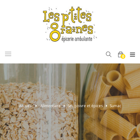
BASCULER
0
LA
NAVIGATION
Accueil
>
Alimentaire
>
Sel, poivre et épices
>
Sumac