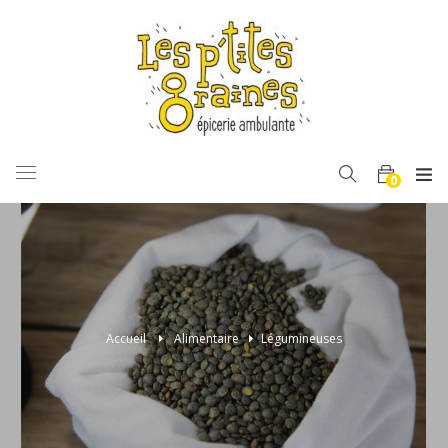
BASCULER
0
LA
NAVIGATION
Accueil
>
Alimentaire
>
Légumineuses