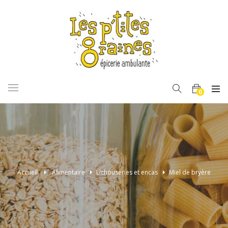
BASCULER
0
LA
NAVIGATION
Accueil
>
Alimentaire
>
Lichouseries et encas
>
Miel de bryère