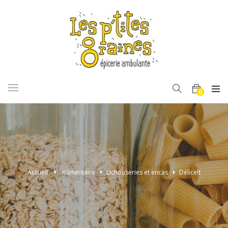
BASCULER
0
LA
NAVIGATION
Accueil
>
Alimentaire
>
Lichouseries et encas
>
Délicelt