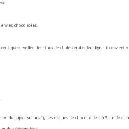
oid.
s envies chocolatées.
ceux qui surveillent leur taux de cholestérol et leur ligne. Il convient
..
m ou du papier sulfurisé), des disques de chocolat de 4 à 5 cm de diam
 qu'ils adhèrent bien.