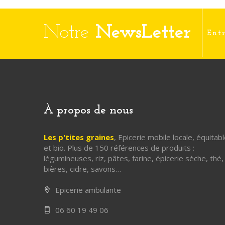
Notre
NewsLetter
À propos de nous
Les p'tites graines
, Epicerie mobile locale, équitab
et bio. Plus de 150 références de produits :
légumineuses, riz, pâtes, farine, épicerie sèche, thé,
bières, cidre, savons…
Epicerie ambulante
06 60 19 49 06