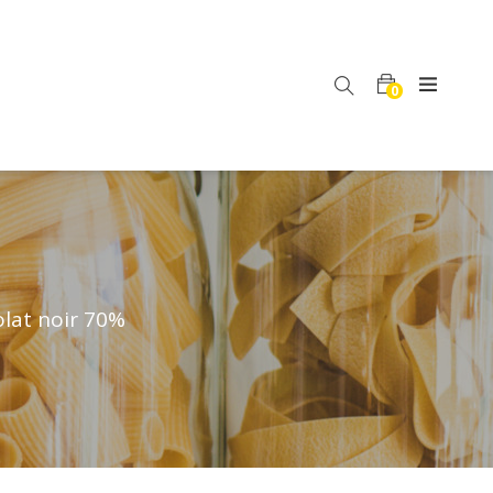
0
olat noir 70%