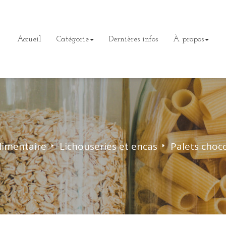
Accueil
Catégorie
Dernières infos
À propos
limentaire
>
Lichouseries et encas
>
Palets choc