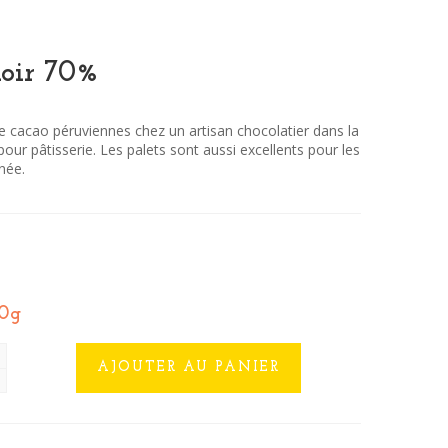
noir 70%
 de cacao péruviennes chez un artisan chocolatier dans la
ur pâtisserie. Les palets sont aussi excellents pour les
née.
0g
AJOUTER AU PANIER