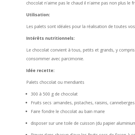
chocolat n'aime pas le chaud il n'aime pas non plus le fr
Utilisation:
Les palets sont idéales pour la réalisation de toutes vo
Intérêts nutritionnels:
Le chocolat convient à tous, petits et grands, y compris 
consommer avec parcimonie.
Idée recette:
Palets chocolat ou mendiants
300 à 500 g de chocolat
Fruits secs :amandes, pistaches, raisins, canneberges.
Faire fondre le chocolat au bain marie
disposer sur une toile de cuisson (du papier aluminiu
Piquer dans chacun d'eux les fruits secs de façon à ce