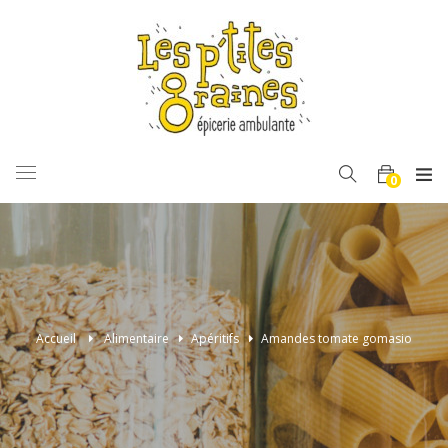
BASCULER
0
LA
NAVIGATION
Accueil
>
Alimentaire
>
Apéritifs
>
Amandes tomate gomasio