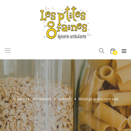
BASCULER
0
LA
NAVIGATION
Accueil
>
Alimentaire
>
Apéritifs
>
Mélange apéro non salé