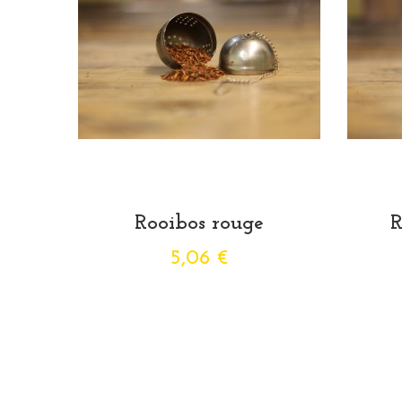
Rooibos rouge
R
5,06 €