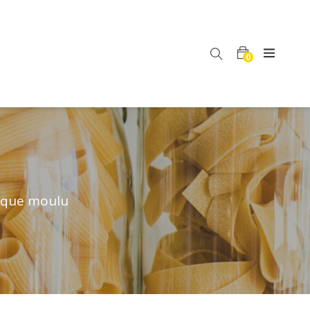
0
ique moulu