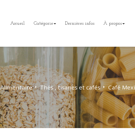
Accueil
Catégorie
Dernières infos
À propos
Alimentaire
>
Thés , tisanes et cafés
>
Café Mex