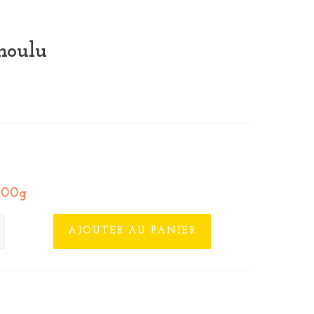
moulu
500g
AJOUTER AU PANIER