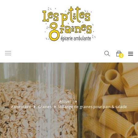
BASCULER
0
LA
NAVIGATION
Accueil
>
Alimentaire
>
Graines
>
Mélange de graines pour pain & salade