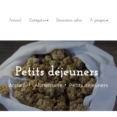
Accueil
Catégorie
Dernières infos
À propos
Petits déjeuners
Accueil
>
Alimentaire
>
Petits déjeuners