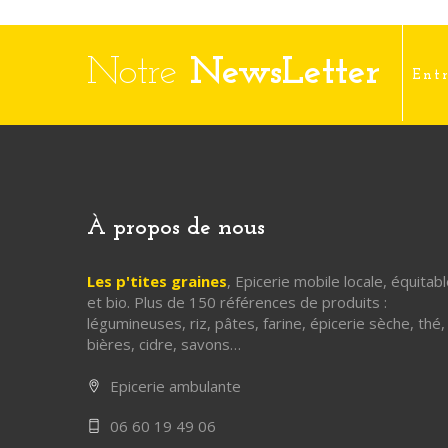
Notre
NewsLetter
À propos de nous
Les p'tites graines
, Epicerie mobile locale, équitab
et bio. Plus de 150 références de produits :
légumineuses, riz, pâtes, farine, épicerie sèche, thé,
bières, cidre, savons…
Epicerie ambulante
06 60 19 49 06